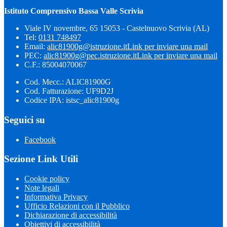
Istituto Comprensivo Bassa Valle Scrivia
Viale IV novembre, 65 15053 - Castelnuovo Scrivia (AL)
Tel:
0131 748497
Email:
alic81900g@istruzione.it
Link per inviare una mail
PEC:
alic81900g@pec.istruzione.it
Link per inviare una mail
C.F.: 85004070067
Cod. Mecc.: ALIC81900G
Cod. Fatturazione: UF9D2J
Codice IPA: istsc_alic81900g
Seguici su
Facebook
Sezione Link Utili
Cookie policy
Note legali
Informativa Privacy
Ufficio Relazioni con il Pubblico
Dichiarazione di accessibilità
Obiettivi di accessibilità