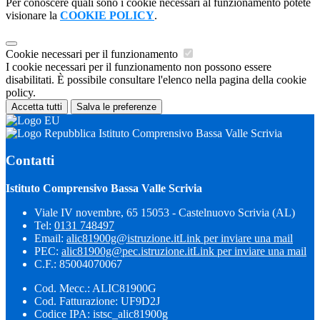
Per conoscere quali sono i cookie necessari al funzionamento potete
visionare la
COOKIE POLICY
.
Cookie necessari per il funzionamento
I cookie necessari per il funzionamento non possono essere
disabilitati. È possibile consultare l'elenco nella pagina della cookie
policy.
Accetta tutti
Salva le preferenze
Istituto Comprensivo Bassa Valle Scrivia
Contatti
Istituto Comprensivo Bassa Valle Scrivia
Viale IV novembre, 65 15053 - Castelnuovo Scrivia (AL)
Tel:
0131 748497
Email:
alic81900g@istruzione.it
Link per inviare una mail
PEC:
alic81900g@pec.istruzione.it
Link per inviare una mail
C.F.: 85004070067
Cod. Mecc.: ALIC81900G
Cod. Fatturazione: UF9D2J
Codice IPA: istsc_alic81900g