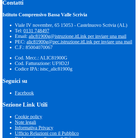
Contatti
Istituto Comprensivo Bassa Valle Scrivia
Viale IV novembre, 65 15053 - Castelnuovo Scrivia (AL)
Tel:
0131 748497
Email:
alic81900g@istruzione.it
Link per inviare una mail
PEC:
alic81900g@pec.istruzione.it
Link per inviare una mail
C.F.: 85004070067
Cod. Mecc.: ALIC81900G
Cod. Fatturazione: UF9D2J
Codice IPA: istsc_alic81900g
Seguici su
Facebook
Sezione Link Utili
Cookie policy
Note legali
Informativa Privacy
Ufficio Relazioni con il Pubblico