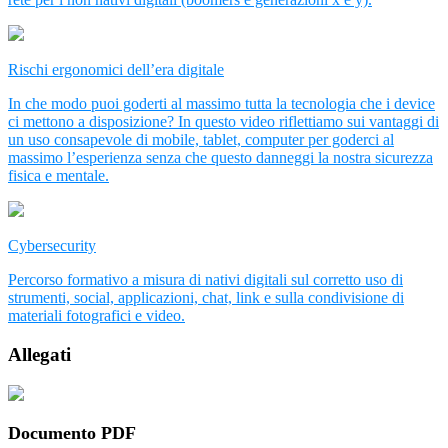
Rischi ergonomici dell’era digitale
In che modo puoi goderti al massimo tutta la tecnologia che i device
ci mettono a disposizione? In questo video riflettiamo sui vantaggi di
un uso consapevole di mobile, tablet, computer per goderci al
massimo l’esperienza senza che questo danneggi la nostra sicurezza
fisica e mentale.
Cybersecurity
Percorso formativo a misura di nativi digitali sul corretto uso di
strumenti, social, applicazioni, chat, link e sulla condivisione di
materiali fotografici e video.
Allegati
Documento PDF