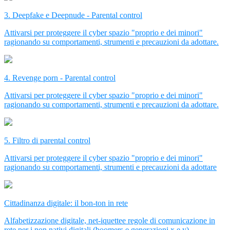
3. Deepfake e Deepnude - Parental control
Attivarsi per proteggere il cyber spazio "proprio e dei minori"
ragionando su comportamenti, strumenti e precauzioni da adottare.
4. Revenge porn - Parental control
Attivarsi per proteggere il cyber spazio "proprio e dei minori"
ragionando su comportamenti, strumenti e precauzioni da adottare.
5. Filtro di parental control
Attivarsi per proteggere il cyber spazio "proprio e dei minori"
ragionando su comportamenti, strumenti e precauzioni da adottare
Cittadinanza digitale: il bon-ton in rete
Alfabetizzazione digitale, net-iquettee regole di comunicazione in
rete per i non nativi digitali (boomers e generazioni x e y).