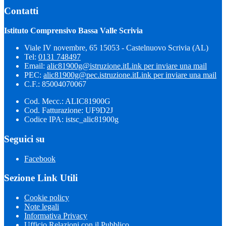
Contatti
Istituto Comprensivo Bassa Valle Scrivia
Viale IV novembre, 65 15053 - Castelnuovo Scrivia (AL)
Tel:
0131 748497
Email:
alic81900g@istruzione.it
Link per inviare una mail
PEC:
alic81900g@pec.istruzione.it
Link per inviare una mail
C.F.: 85004070067
Cod. Mecc.: ALIC81900G
Cod. Fatturazione: UF9D2J
Codice IPA: istsc_alic81900g
Seguici su
Facebook
Sezione Link Utili
Cookie policy
Note legali
Informativa Privacy
Ufficio Relazioni con il Pubblico