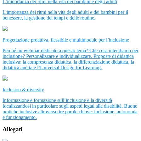
L’importanza dei ritmi nella vita dei bambini e degli adulti
L'importanza dei ritmi nella vita degli adulti e dei bambini per il
benessere, la gestione dei tempi e delle routine.
Progettazione proattiva, flessibile e multimodale per l’inclusione
Perché un webinar dedicato a questo tema? Che cosa intendiamo per
inclusione? Personalizzare e individualizzare. Proposte di didattica
inclusiva: la compresenza didattica, la differenziazione didattica, la
didattica aperta e l’Universal Design for Learning.
Inclusion & diversity
Informazione e formazione sull’inclusione e la diversità
focalizzandosi in particolare sugli aspetti legati alla disabilità. Buone
pratiche inclusive attraverso tre parole chiave: inclusione, autonomia
e funzionamento.
Allegati