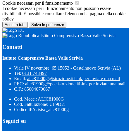
Cookie necessari per il funzionamento
I cookie necessari per il funzionamento non possono essere
disabilitati. È possibile consultare l'elenco nella pagina della cookie
policy.
Accetta tutti
Salva le preferenze
Istituto Comprensivo Bassa Valle Scrivia
Contatti
Istituto Comprensivo Bassa Valle Scrivia
Viale IV novembre, 65 15053 - Castelnuovo Scrivia (AL)
Tel:
0131 748497
Email:
alic81900g@istruzione.it
Link per inviare una mail
PEC:
alic81900g@pec.istruzione.it
Link per inviare una mail
C.F.: 85004070067
Cod. Mecc.: ALIC81900G
Cod. Fatturazione: UF9D2J
Codice IPA: istsc_alic81900g
Seguici su