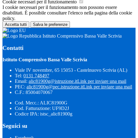
Cookie necessari per il funzionamento
I cookie necessari per il funzionamento non possono essere
disabilitati. È possibile consultare l'elenco nella pagina della cookie
policy.
Accetta tutti
Salva le preferenze
Istituto Comprensivo Bassa Valle Scrivia
Contatti
Istituto Comprensivo Bassa Valle Scrivia
Viale IV novembre, 65 15053 - Castelnuovo Scrivia (AL)
Tel:
0131 748497
Email:
alic81900g@istruzione.it
Link per inviare una mail
PEC:
alic81900g@pec.istruzione.it
Link per inviare una mail
C.F.: 85004070067
Cod. Mecc.: ALIC81900G
Cod. Fatturazione: UF9D2J
Codice IPA: istsc_alic81900g
Seguici su
Facebook