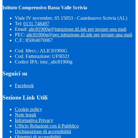
Istituto Comprensivo Bassa Valle Scrivia
Viale IV novembre, 65 15053 - Castelnuovo Scrivia (AL)
Tel:
0131 748497
Email:
alic81900g@istruzione.it
Link per inviare una mail
PEC:
alic81900g@pec.istruzione.it
Link per inviare una mail
C.F.: 85004070067
Cod. Mecc.: ALIC81900G
Cod. Fatturazione: UF9D2J
Codice IPA: istsc_alic81900g
Seguici su
Facebook
Sezione Link Utili
Cookie policy
Note legali
Informativa Privacy
Ufficio Relazioni con il Pubblico
Dichiarazione di accessibilità
Obiettivi di accessibilità