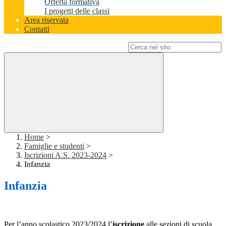
Offerta formativa
I progetti delle classi
Area riservata
Contatti
Campo di ricerca per le pagine del sito
Home
>
Famiglie e studenti
>
Iscrizioni A.S. 2023-2024
>
Infanzia
Infanzia
Per l’anno scolastico 2023/2024 l’
iscrizione
alle sezioni di scuola