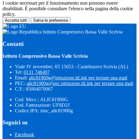
I cookie necessari per il funzionamento non possono essere
disabilitati. È possibile consultare l'elenco nella pagina della cookie
policy.
Accetta tutti
Salva le preferenze
Istituto Comprensivo Bassa Valle Scrivia
Contatti
Istituto Comprensivo Bassa Valle Scrivia
Viale IV novembre, 65 15053 - Castelnuovo Scrivia (AL)
Tel:
0131 748497
Email:
alic81900g@istruzione.it
Link per inviare una mail
PEC:
alic81900g@pec.istruzione.it
Link per inviare una mail
C.F.: 85004070067
Cod. Mecc.: ALIC81900G
Cod. Fatturazione: UF9D2J
Codice IPA: istsc_alic81900g
Seguici su
Facebook