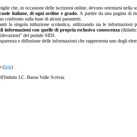
glie che, in occasione delle iscrizioni online, devono orientarsi nella sce
 scuole italiane, di ogni ordine e grado.
A partire da una pagina di rice
un confronto sulla base di alcuni parametri.
nti la singola istituzione scolastica, utilizzando sia le informazioni 
li informazioni con quelle di propria esclusiva conoscenza
(didattic
Rilevazioni” del portale SIDI.
asparenza e diffusione delle informazioni che rappresenta uno degli eleme
o (
link
)
ll'Istituto I.C. Bassa Valle Scrivia.