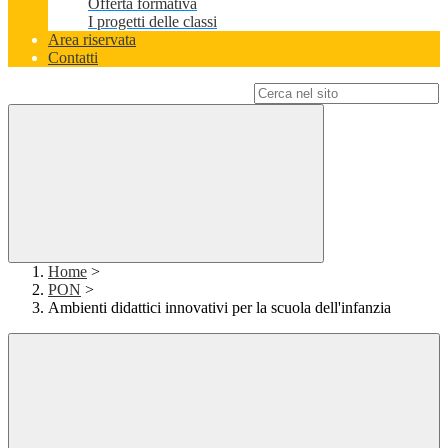
Offerta formativa
I progetti delle classi
Area riservata
Contatti
Campo di ricerca per le pagine del sito
Home
>
PON
>
Ambienti didattici innovativi per la scuola dell'infanzia