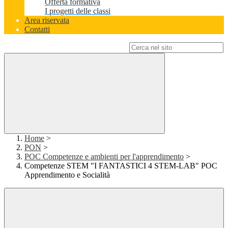
Offerta formativa
I progetti delle classi
Area riservata
Contatti
Campo di ricerca per le pagine del sito
Home
>
PON
>
POC Competenze e ambienti per l'apprendimento
>
Competenze STEM "I FANTASTICI 4 STEM-LAB" POC
Apprendimento e Socialità