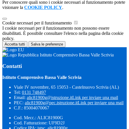
Per conoscere quali sono i cookie necessari al funzionamento potete
visionare la
COOKIE POLICY
.
Cookie necessari per il funzionamento
I cookie necessari per il funzionamento non possono essere
disabilitati. È possibile consultare l'elenco nella pagina della cookie
policy.
Accetta tutti
Salva le preferenze
Istituto Comprensivo Bassa Valle Scrivia
Contatti
Istituto Comprensivo Bassa Valle Scrivia
Viale IV novembre, 65 15053 - Castelnuovo Scrivia (AL)
Tel:
0131 748497
Email:
alic81900g@istruzione.it
Link per inviare una mail
PEC:
alic81900g@pec.istruzione.it
Link per inviare una mail
C.F.: 85004070067
Cod. Mecc.: ALIC81900G
Cod. Fatturazione: UF9D2J
Codice IPA: istsc_alic81900g