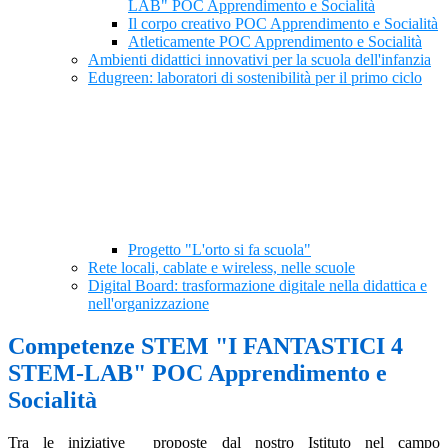
LAB" POC Apprendimento e Socialità
Il corpo creativo POC Apprendimento e Socialità
Atleticamente POC Apprendimento e Socialità
Ambienti didattici innovativi per la scuola dell'infanzia
Edugreen: laboratori di sostenibilità per il primo ciclo
Progetto "L'orto si fa scuola"
Rete locali, cablate e wireless, nelle scuole
Digital Board: trasformazione digitale nella didattica e
nell'organizzazione
Competenze STEM "I FANTASTICI 4
STEM-LAB" POC Apprendimento e
Socialità
Tra le iniziative proposte dal nostro Istituto nel campo