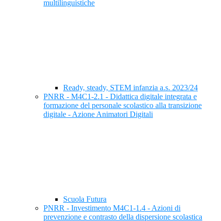
multilinguistiche
Ready, steady, STEM infanzia a.s. 2023/24
PNRR - M4C1-2.1 - Didattica digitale integrata e
formazione del personale scolastico alla transizione
digitale - Azione Animatori Digitali
Scuola Futura
PNRR - Investimento M4C1-1.4 - Azioni di
prevenzione e contrasto della dispersione scolastica