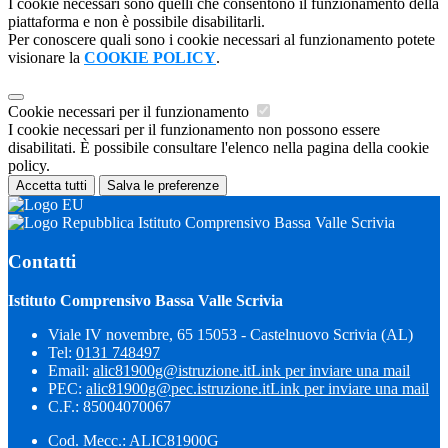
I cookie necessari sono quelli che consentono il funzionamento della
piattaforma e non è possibile disabilitarli.
Per conoscere quali sono i cookie necessari al funzionamento potete
visionare la
COOKIE POLICY
.
Cookie necessari per il funzionamento
I cookie necessari per il funzionamento non possono essere
disabilitati. È possibile consultare l'elenco nella pagina della cookie
policy.
Accetta tutti
Salva le preferenze
Istituto Comprensivo Bassa Valle Scrivia
Contatti
Istituto Comprensivo Bassa Valle Scrivia
Viale IV novembre, 65 15053 - Castelnuovo Scrivia (AL)
Tel:
0131 748497
Email:
alic81900g@istruzione.it
Link per inviare una mail
PEC:
alic81900g@pec.istruzione.it
Link per inviare una mail
C.F.: 85004070067
Cod. Mecc.: ALIC81900G