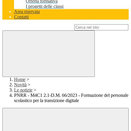
Offerta formativa
I progetti delle classi
Area riservata
Contatti
Campo di ricerca per le pagine del sito
Home
>
Novità
>
Le notizie
>
PNRR - M4C1 2.1-D.M. 66/2023 - Formazione del personale
scolastico per la transizione digitale