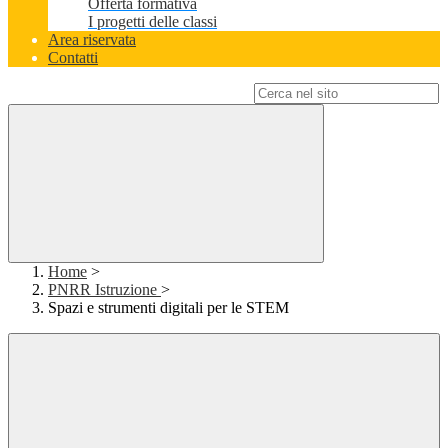
Offerta formativa
I progetti delle classi
Area riservata
Contatti
Campo di ricerca per le pagine del sito
Home
>
PNRR Istruzione
>
Spazi e strumenti digitali per le STEM