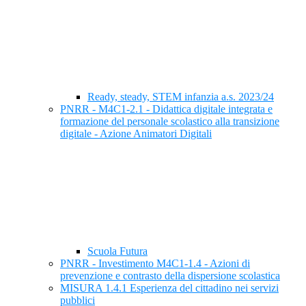
Ready, steady, STEM infanzia a.s. 2023/24
PNRR - M4C1-2.1 - Didattica digitale integrata e
formazione del personale scolastico alla transizione
digitale - Azione Animatori Digitali
Scuola Futura
PNRR - Investimento M4C1-1.4 - Azioni di
prevenzione e contrasto della dispersione scolastica
MISURA 1.4.1 Esperienza del cittadino nei servizi
pubblici