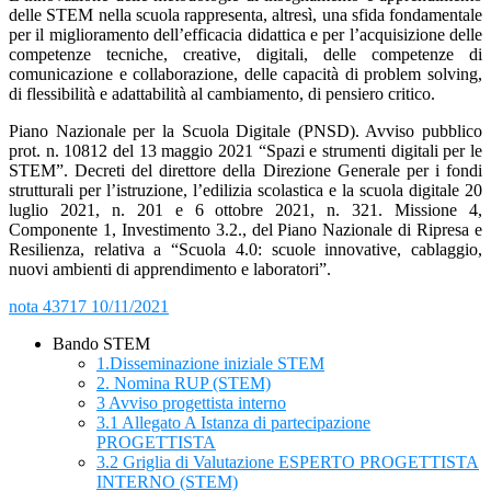
delle STEM nella scuola rappresenta, altresì, una sfida fondamentale
per il miglioramento dell’efficacia didattica e per l’acquisizione delle
competenze tecniche, creative, digitali, delle competenze di
comunicazione e collaborazione, delle capacità di problem solving,
di flessibilità e adattabilità al cambiamento, di pensiero critico.
Piano Nazionale per la Scuola Digitale (PNSD). Avviso pubblico
prot. n. 10812 del 13 maggio 2021 “Spazi e strumenti digitali per le
STEM”. Decreti del direttore della Direzione Generale per i fondi
strutturali per l’istruzione, l’edilizia scolastica e la scuola digitale 20
luglio 2021, n. 201 e 6 ottobre 2021, n. 321. Missione 4,
Componente 1, Investimento 3.2., del Piano Nazionale di Ripresa e
Resilienza, relativa a “Scuola 4.0: scuole innovative, cablaggio,
nuovi ambienti di apprendimento e laboratori”.
nota 43717 10/11/2021
Bando STEM
1.Disseminazione iniziale STEM
2. Nomina RUP (STEM)
3 Avviso progettista interno
3.1 Allegato A Istanza di partecipazione
PROGETTISTA
3.2 Griglia di Valutazione ESPERTO PROGETTISTA
INTERNO (STEM)