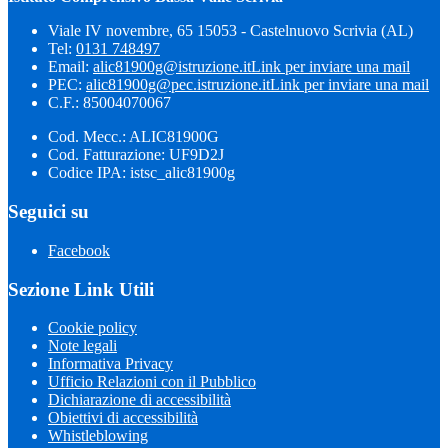
Viale IV novembre, 65 15053 - Castelnuovo Scrivia (AL)
Tel:
0131 748497
Email:
alic81900g@istruzione.it
Link per inviare una mail
PEC:
alic81900g@pec.istruzione.it
Link per inviare una mail
C.F.: 85004070067
Cod. Mecc.: ALIC81900G
Cod. Fatturazione: UF9D2J
Codice IPA: istsc_alic81900g
Seguici su
Facebook
Sezione Link Utili
Cookie policy
Note legali
Informativa Privacy
Ufficio Relazioni con il Pubblico
Dichiarazione di accessibilità
Obiettivi di accessibilità
Whistleblowing