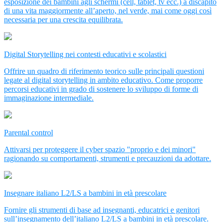
esposizione dei bambini agli schermi (cell, tablet, tv ecc.) a discapito
di una vita maggiormente all’aperto, nel verde, mai come oggi così
necessaria per una crescita equilibrata.
Digital Storytelling nei contesti educativi e scolastici
Offrire un quadro di riferimento teorico sulle principali questioni
legate al digital storytelling in ambito educativo. Come proporre
percorsi educativi in grado di sostenere lo sviluppo di forme di
immaginazione intermediale.
Parental control
Attivarsi per proteggere il cyber spazio "proprio e dei minori"
ragionando su comportamenti, strumenti e precauzioni da adottare.
Insegnare italiano L2/LS a bambini in età prescolare
Fornire gli strumenti di base ad insegnanti, educatrici e genitori
sull’insegnamento dell’italiano L2/LS a bambini in età prescolare.