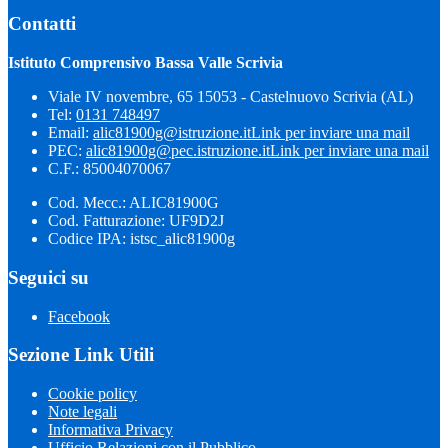
Contatti
Istituto Comprensivo Bassa Valle Scrivia
Viale IV novembre, 65 15053 - Castelnuovo Scrivia (AL)
Tel:
0131 748497
Email:
alic81900g@istruzione.it
Link per inviare una mail
PEC:
alic81900g@pec.istruzione.it
Link per inviare una mail
C.F.: 85004070067
Cod. Mecc.: ALIC81900G
Cod. Fatturazione: UF9D2J
Codice IPA: istsc_alic81900g
Seguici su
Facebook
Sezione Link Utili
Cookie policy
Note legali
Informativa Privacy
Ufficio Relazioni con il Pubblico