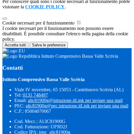
Per conoscere quali sono i cookie necessari al funzionamento potete
visionare la
COOKIE POLICY
.
Cookie necessari per il funzionamento
I cookie necessari per il funzionamento non possono essere
disabilitati. È possibile consultare l'elenco nella pagina della cookie
policy.
Accetta tutti
Salva le preferenze
Istituto Comprensivo Bassa Valle Scrivia
Contatti
Istituto Comprensivo Bassa Valle Scrivia
Viale IV novembre, 65 15053 - Castelnuovo Scrivia (AL)
Tel:
0131 748497
Email:
alic81900g@istruzione.it
Link per inviare una mail
PEC:
alic81900g@pec.istruzione.it
Link per inviare una mail
C.F.: 85004070067
Cod. Mecc.: ALIC81900G
Cod. Fatturazione: UF9D2J
Codice IPA: istsc_alic81900g