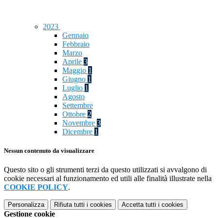
2023
Gennaio
Febbraio
Marzo
Aprile
3
Maggio
1
Giugno
1
Luglio
1
Agosto
Settembre
Ottobre
2
Novembre
3
Dicembre
1
Nessun contenuto da visualizzare
Questo sito o gli strumenti terzi da questo utilizzati si avvalgono di
cookie necessari al funzionamento ed utili alle finalità illustrate nella
COOKIE POLICY
.
Personalizza
Rifiuta tutti
i cookies
Accetta tutti
i cookies
Gestione cookie