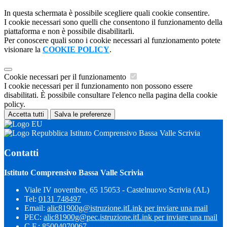
In questa schermata è possibile scegliere quali cookie consentire.
I cookie necessari sono quelli che consentono il funzionamento della
piattaforma e non è possibile disabilitarli.
Per conoscere quali sono i cookie necessari al funzionamento potete
visionare la
COOKIE POLICY
.
Cookie necessari per il funzionamento
I cookie necessari per il funzionamento non possono essere
disabilitati. È possibile consultare l'elenco nella pagina della cookie
policy.
Accetta tutti
Salva le preferenze
Istituto Comprensivo Bassa Valle Scrivia
Contatti
Istituto Comprensivo Bassa Valle Scrivia
Viale IV novembre, 65 15053 - Castelnuovo Scrivia (AL)
Tel:
0131 748497
Email:
alic81900g@istruzione.it
Link per inviare una mail
PEC:
alic81900g@pec.istruzione.it
Link per inviare una mail
C.F.: 85004070067