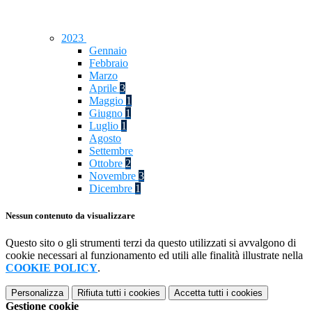
2023
Gennaio
Febbraio
Marzo
Aprile
3
Maggio
1
Giugno
1
Luglio
1
Agosto
Settembre
Ottobre
2
Novembre
3
Dicembre
1
Nessun contenuto da visualizzare
Questo sito o gli strumenti terzi da questo utilizzati si avvalgono di
cookie necessari al funzionamento ed utili alle finalità illustrate nella
COOKIE POLICY
.
Personalizza
Rifiuta tutti
i cookies
Accetta tutti
i cookies
Gestione cookie