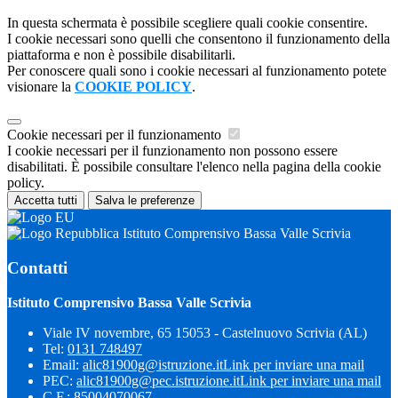
In questa schermata è possibile scegliere quali cookie consentire.
I cookie necessari sono quelli che consentono il funzionamento della
piattaforma e non è possibile disabilitarli.
Per conoscere quali sono i cookie necessari al funzionamento potete
visionare la
COOKIE POLICY
.
Cookie necessari per il funzionamento
I cookie necessari per il funzionamento non possono essere
disabilitati. È possibile consultare l'elenco nella pagina della cookie
policy.
Accetta tutti
Salva le preferenze
Istituto Comprensivo Bassa Valle Scrivia
Contatti
Istituto Comprensivo Bassa Valle Scrivia
Viale IV novembre, 65 15053 - Castelnuovo Scrivia (AL)
Tel:
0131 748497
Email:
alic81900g@istruzione.it
Link per inviare una mail
PEC:
alic81900g@pec.istruzione.it
Link per inviare una mail
C.F.: 85004070067