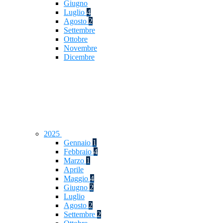
Giugno
Luglio
4
Agosto
2
Settembre
Ottobre
Novembre
Dicembre
2025
Gennaio
1
Febbraio
4
Marzo
1
Aprile
Maggio
4
Giugno
2
Luglio
Agosto
2
Settembre
2