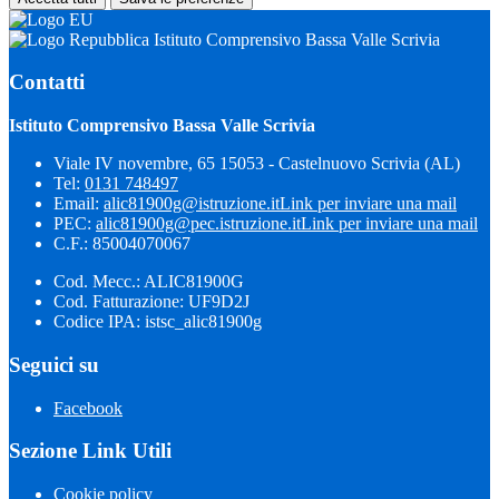
Istituto Comprensivo Bassa Valle Scrivia
Contatti
Istituto Comprensivo Bassa Valle Scrivia
Viale IV novembre, 65 15053 - Castelnuovo Scrivia (AL)
Tel:
0131 748497
Email:
alic81900g@istruzione.it
Link per inviare una mail
PEC:
alic81900g@pec.istruzione.it
Link per inviare una mail
C.F.: 85004070067
Cod. Mecc.: ALIC81900G
Cod. Fatturazione: UF9D2J
Codice IPA: istsc_alic81900g
Seguici su
Facebook
Sezione Link Utili
Cookie policy