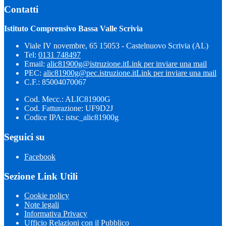
Contatti
Istituto Comprensivo Bassa Valle Scrivia
Viale IV novembre, 65 15053 - Castelnuovo Scrivia (AL)
Tel:
0131 748497
Email:
alic81900g@istruzione.it
Link per inviare una mail
PEC:
alic81900g@pec.istruzione.it
Link per inviare una mail
C.F.: 85004070067
Cod. Mecc.: ALIC81900G
Cod. Fatturazione: UF9D2J
Codice IPA: istsc_alic81900g
Seguici su
Facebook
Sezione Link Utili
Cookie policy
Note legali
Informativa Privacy
Ufficio Relazioni con il Pubblico