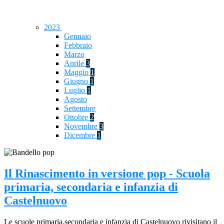
2023
Gennaio
Febbraio
Marzo
Aprile
3
Maggio
1
Giugno
1
Luglio
1
Agosto
Settembre
Ottobre
2
Novembre
3
Dicembre
1
Il Rinascimento in versione pop - Scuola
primaria, secondaria e infanzia di
Castelnuovo
Le scuole primaria,secondaria e infanzia di Castelnuovo rivisitano il