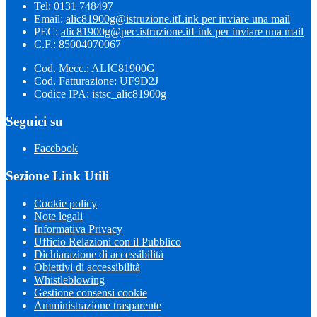
Tel:
0131 748497
Email:
alic81900g@istruzione.it
Link per inviare una mail
PEC:
alic81900g@pec.istruzione.it
Link per inviare una mail
C.F.: 85004070067
Cod. Mecc.: ALIC81900G
Cod. Fatturazione: UF9D2J
Codice IPA: istsc_alic81900g
Seguici su
Facebook
Sezione Link Utili
Cookie policy
Note legali
Informativa Privacy
Ufficio Relazioni con il Pubblico
Dichiarazione di accessibilità
Obiettivi di accessibilità
Whistleblowing
Gestione consensi cookie
Amministrazione trasparente