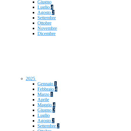
Giugno
Luglio
4
Agosto
2
Settembre
Ottobre
Novembre
Dicembre
2025
Gennaio
1
Febbraio
4
Marzo
1
Aprile
Maggio
4
Giugno
2
Luglio
Agosto
2
Settembre
2