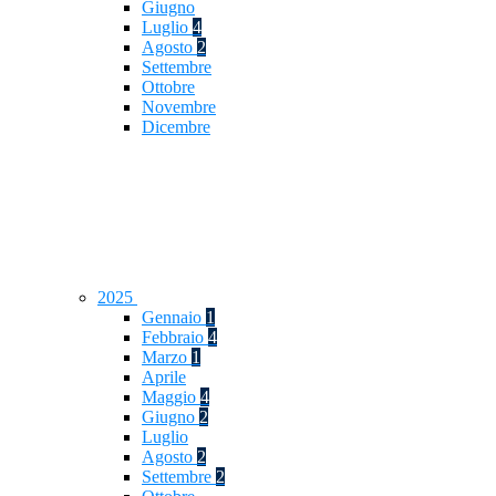
Giugno
Luglio
4
Agosto
2
Settembre
Ottobre
Novembre
Dicembre
2025
Gennaio
1
Febbraio
4
Marzo
1
Aprile
Maggio
4
Giugno
2
Luglio
Agosto
2
Settembre
2