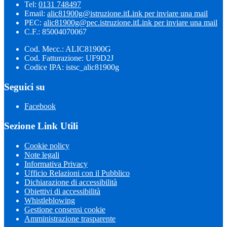
Tel:
0131 748497
Email:
alic81900g@istruzione.it
Link per inviare una mail
PEC:
alic81900g@pec.istruzione.it
Link per inviare una mail
C.F.: 85004070067
Cod. Mecc.: ALIC81900G
Cod. Fatturazione: UF9D2J
Codice IPA: istsc_alic81900g
Seguici su
Facebook
Sezione Link Utili
Cookie policy
Note legali
Informativa Privacy
Ufficio Relazioni con il Pubblico
Dichiarazione di accessibilità
Obiettivi di accessibilità
Whistleblowing
Gestione consensi cookie
Amministrazione trasparente