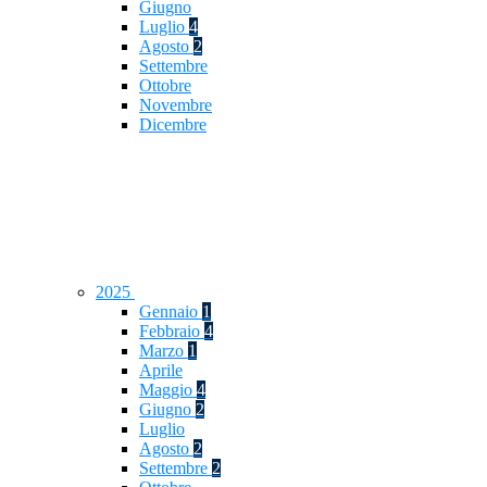
Giugno
Luglio
4
Agosto
2
Settembre
Ottobre
Novembre
Dicembre
2025
Gennaio
1
Febbraio
4
Marzo
1
Aprile
Maggio
4
Giugno
2
Luglio
Agosto
2
Settembre
2