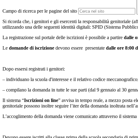
Campo di ricerca per le pagine del sito
Si ricorda che, i genitori e gli esercenti la responsabilità genitoriale (
utilizzando una delle seguenti identità digitali: SPID (Sistema Pubblic
La registrazione sul portale delle iscrizioni è possibile a partire
dalle 
Le
domande di iscrizione
devono essere presentate
dalle ore 8:00 
Dopo essersi registrati i genitori:
– individuano la scuola d'interesse e il relativo codice meccanografico
– compilano la domanda in tutte le sue parti (dal 9 gennaio al 30 genn
Il sistema “
Iscrizioni on line
” avvisa in tempo reale, a mezzo posta ele
genitoriale possono inoltre seguire l’iter della domanda inoltrata nell’ar
L’accoglimento della domanda viene comunicato attraverso il sistema “I
Devono essere iscritti alla classe prima della scuola secondaria di pri