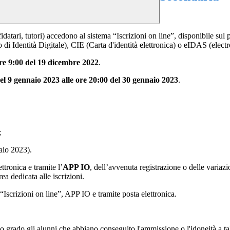
affidatari, tutori) accedono al sistema “Iscrizioni on line”, disponibile sul
o di Identità Digitale), CIE (Carta d'identità elettronica) o eIDAS (elect
ore 9:00 del 19 dicembre 2022
.
del 9 gennaio 2023 alle ore 20:00 del 30 gennaio 2023
.
;
aio 2023).
ttronica e tramite l’
APP IO
, dell’avvenuta registrazione o delle variazio
ea dedicata alle iscrizioni.
scrizioni on line”, APP IO e tramite posta elettronica.
mo grado gli alunni che abbiano conseguito l'ammissione o l'idoneità a tal