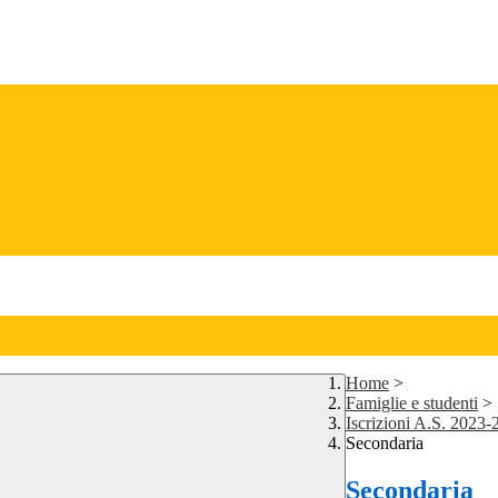
Home
>
Famiglie e studenti
>
Iscrizioni A.S. 2023-
Secondaria
Secondaria